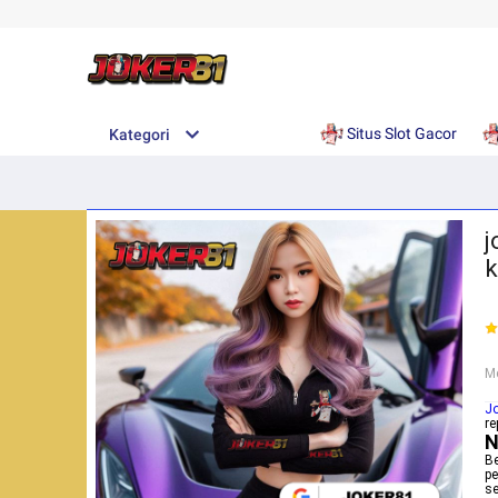
Situs Slot Gacor
Kategori
j
M
J
re
N
Be
pe
se