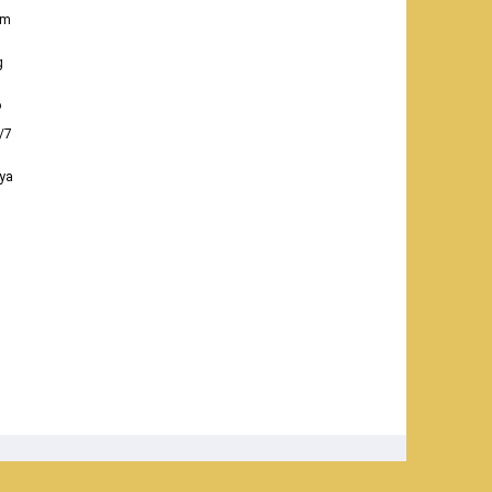
mm
g
o
/7
aya